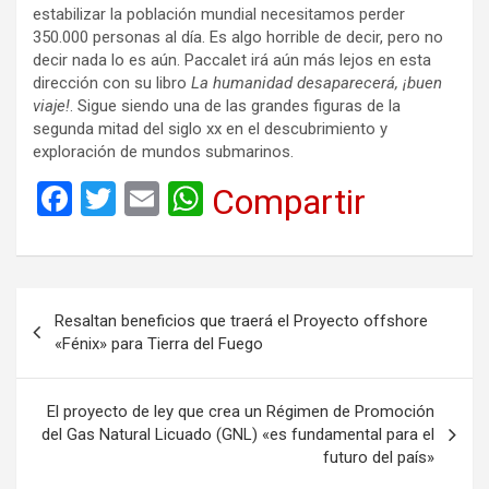
estabilizar la población mundial necesitamos perder
350.000 personas al día. Es algo horrible de decir, pero no
decir nada lo es aún. Paccalet irá aún más lejos en esta
dirección con su libro
La humanidad desaparecerá, ¡buen
viaje!
. Sigue siendo una de las grandes figuras de la
segunda mitad del siglo xx en el descubrimiento y
exploración de mundos submarinos.
F
T
E
W
Compartir
a
wi
m
h
ce
tt
ail
at
b
er
s
Navegación
Resaltan beneficios que traerá el Proyecto offshore
o
A
de
«Fénix» para Tierra del Fuego
o
p
entradas
k
p
El proyecto de ley que crea un Régimen de Promoción
del Gas Natural Licuado (GNL) «es fundamental para el
futuro del país»