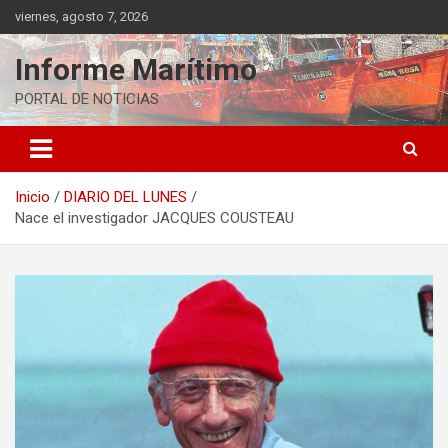
Saltar
viernes, agosto 7, 2026
al
contenido
Informe Marítimo
PORTAL DE NOTICIAS
Inicio
DIARIO DEL LUNES
Nace el investigador JACQUES COUSTEAU