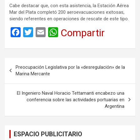
Cabe destacar que, con esta asistencia, la Estación Aérea
Mar del Plata completó 200 aeroevacuaciones exitosas,
siendo referentes en operaciones de rescate de este tipo.
F
T
E
W
Compartir
a
wi
m
h
ce
tt
ail
at
b
er
s
Navegación
Preocupación Legislativa por la «desregulación» de la
o
A
de
Marina Mercante
o
p
entradas
k
p
El Ingeniero Naval Horacio Tettamanti encabezo una
conferencia sobre las actividades portuarias en
Argentina
ESPACIO PUBLICITARIO