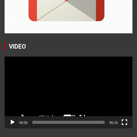
VIDEO
Reproductor
de
vídeo
00:00
05:15