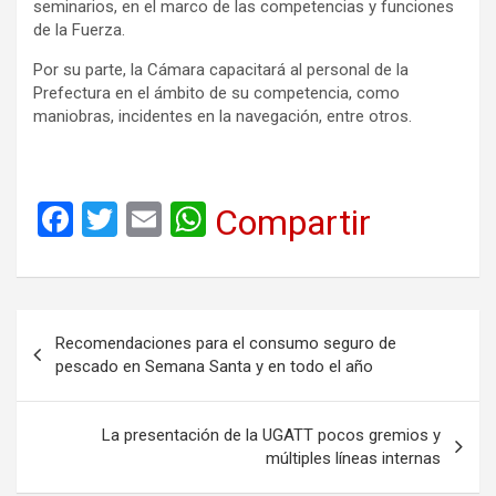
seminarios, en el marco de las competencias y funciones
de la Fuerza.
Por su parte, la Cámara capacitará al personal de la
Prefectura en el ámbito de su competencia, como
maniobras, incidentes en la navegación, entre otros.
F
T
E
W
Compartir
a
wi
m
h
ce
tt
ail
at
b
er
s
Navegación
Recomendaciones para el consumo seguro de
o
A
de
pescado en Semana Santa y en todo el año
o
p
entradas
k
p
La presentación de la UGATT pocos gremios y
múltiples líneas internas