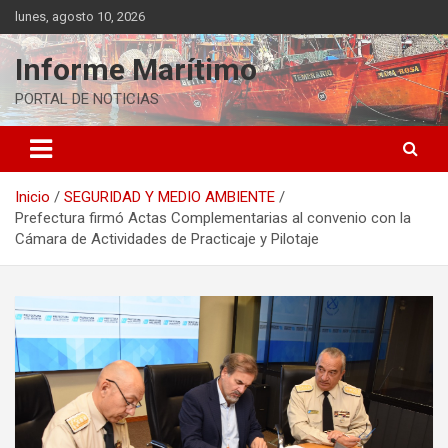
Saltar
lunes, agosto 10, 2026
al
contenido
Informe Marítimo
PORTAL DE NOTICIAS
Inicio
SEGURIDAD Y MEDIO AMBIENTE
Prefectura firmó Actas Complementarias al convenio con la
Cámara de Actividades de Practicaje y Pilotaje