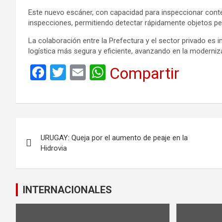
Este nuevo escáner, con capacidad para inspeccionar conte
inspecciones, permitiendo detectar rápidamente objetos pe
La colaboración entre la Prefectura y el sector privado e
logística más segura y eficiente, avanzando en la modernizac
F
T
E
W
Compartir
a
wi
m
h
ce
tt
ail
at
b
er
s
Navegación
o
A
URUGAY: Queja por el aumento de peaje en la
de
o
p
Hidrovia
k
p
entradas
INTERNACIONALES