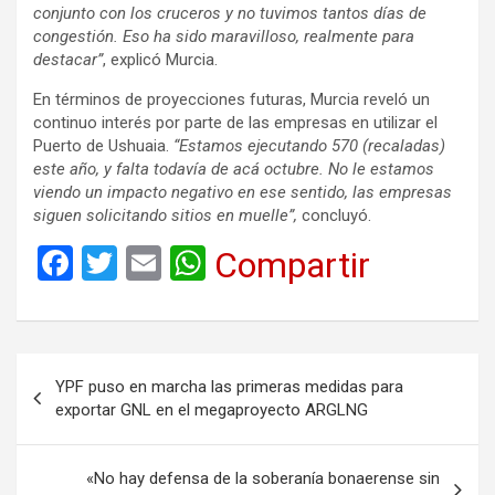
conjunto con los cruceros y no tuvimos tantos días de
congestión. Eso ha sido maravilloso, realmente para
destacar”
, explicó Murcia.
En términos de proyecciones futuras, Murcia reveló un
continuo interés por parte de las empresas en utilizar el
Puerto de Ushuaia.
“Estamos ejecutando 570 (recaladas)
este año, y falta todavía de acá octubre. No le estamos
viendo un impacto negativo en ese sentido, las empresas
siguen solicitando sitios en muelle”,
concluyó.
F
T
E
W
Compartir
a
wi
m
h
ce
tt
ail
at
b
er
s
Navegación
YPF puso en marcha las primeras medidas para
o
A
de
exportar GNL en el megaproyecto ARGLNG
o
p
entradas
k
p
«No hay defensa de la soberanía bonaerense sin