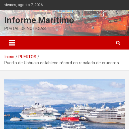
Saltar
viernes, agosto 7, 2026
al
contenido
Informe Marítimo
PORTAL DE NOTICIAS
Inicio
PUERTOS
Puerto de Ushuaia establece récord en recalada de cruceros