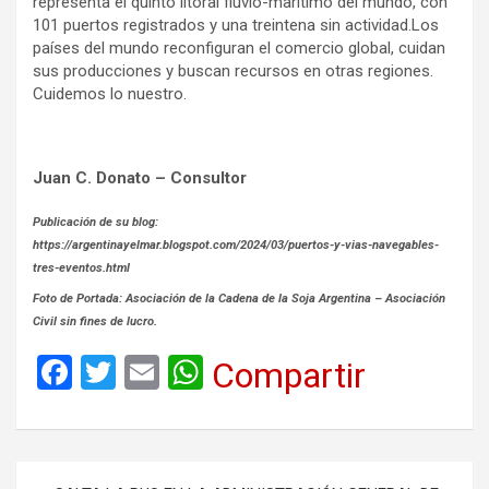
representa el quinto litoral fluvio-marítimo del mundo, con
101 puertos registrados y una treintena sin actividad.Los
países del mundo reconfiguran el comercio global, cuidan
sus producciones y buscan recursos en otras regiones.
Cuidemos lo nuestro.
Juan C. Donato – Consultor
Publicación de su blog:
https://argentinayelmar.blogspot.com/2024/03/puertos-y-vias-navegables-
tres-eventos.html
Foto de Portada: Asociación de la Cadena de la Soja Argentina – Asociación
Civil sin fines de lucro.
F
T
E
W
Compartir
a
wi
m
h
ce
tt
ail
at
b
er
s
Navegación