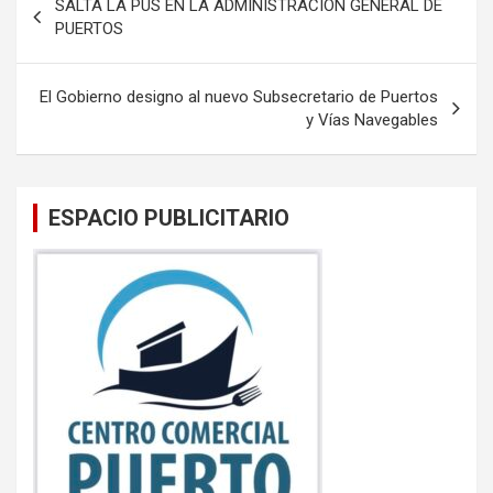
SALTA LA PUS EN LA ADMINISTRACIÓN GENERAL DE
o
A
de
PUERTOS
o
p
entradas
k
p
El Gobierno designo al nuevo Subsecretario de Puertos
y Vías Navegables
ESPACIO PUBLICITARIO