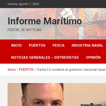
Saltar
viernes, agosto 7, 2026
al
contenido
Informe Marítimo
PORTAL DE NOTICIAS
INICIO
PUERTOS
PESCA
INDUSTRIA NAVAL
NOTICIAS GENERALES – ENTREVISTAS
OPINIÓN
Inicio
PUERTOS
Santa Fe reclama al gobierno nacional repa