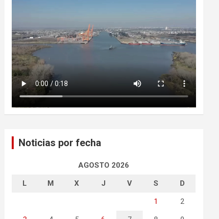
Noticias por fecha
AGOSTO 2026
L
M
X
J
V
S
D
1
2