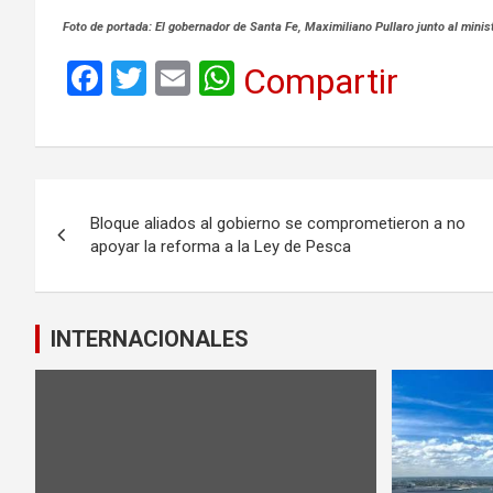
Foto de portada: El gobernador de Santa Fe, Maximiliano Pullaro junto al minis
F
T
E
W
Compartir
a
wi
m
h
ce
tt
ail
at
b
er
s
Navegación
o
A
Bloque aliados al gobierno se comprometieron a no
de
o
p
apoyar la reforma a la Ley de Pesca
k
p
entradas
INTERNACIONALES