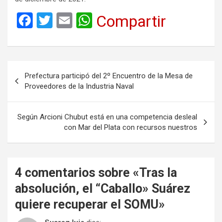
F
T
E
W
Compartir
a
wi
m
h
ce
tt
ail
at
b
er
s
Navegación
Prefectura participó del 2º Encuentro de la Mesa de
o
A
de
Proveedores de la Industria Naval
o
p
entradas
k
p
Según Arcioni Chubut está en una competencia desleal
con Mar del Plata con recursos nuestros
4 comentarios sobre «
Tras la
absolución, el “Caballo» Suárez
quiere recuperar el SOMU
»