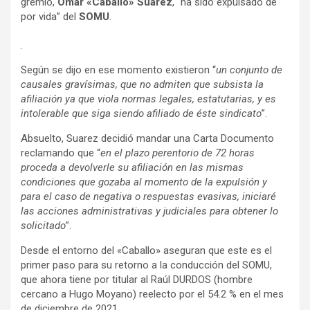
gremio,
Omar «Caballo» Suarez
, “ha sido expulsado de
por vida” del
SOMU
.
Según se dijo en ese momento existieron “
un conjunto de
causales gravísimas, que no admiten que subsista la
afiliación ya que viola normas legales, estatutarias, y es
intolerable que siga siendo afiliado de éste sindicato
”.
Absuelto, Suarez decidió mandar una Carta Documento
reclamando que “
en el plazo perentorio de 72 horas
proceda a devolverle su afiliación en las mismas
condiciones que gozaba al momento de la expulsión y
para el caso de negativa o respuestas evasivas, iniciaré
las acciones administrativas y judiciales para obtener lo
solicitado
”.
Desde el entorno del «Caballo» aseguran que este es el
primer paso para su retorno a la conducción del SOMU,
que ahora tiene por titular al Raúl DURDOS (hombre
cercano a Hugo Moyano) reelecto por el 54.2 % en el mes
de diciembre de 2021.