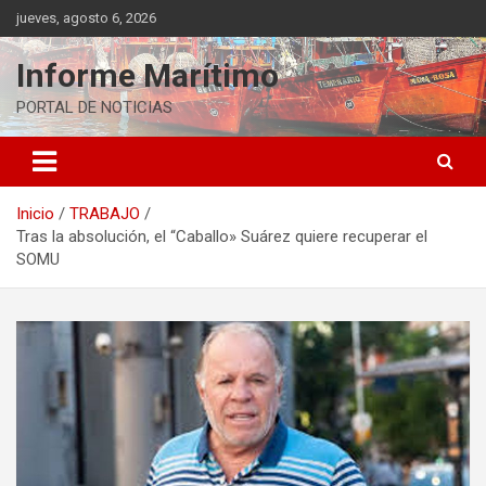
Saltar
jueves, agosto 6, 2026
al
contenido
Informe Marítimo
PORTAL DE NOTICIAS
Inicio
TRABAJO
Tras la absolución, el “Caballo» Suárez quiere recuperar el
SOMU