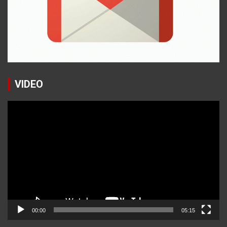
VIDEO
Reproductor
de
vídeo
00:00
05:15