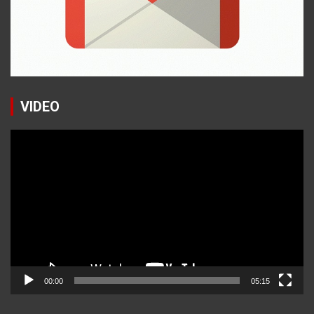
VIDEO
Reproductor
de
vídeo
00:00
05:15