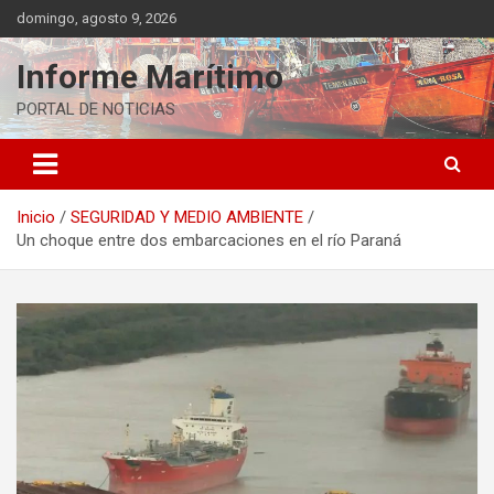
Saltar
domingo, agosto 9, 2026
al
contenido
Informe Marítimo
PORTAL DE NOTICIAS
Inicio
SEGURIDAD Y MEDIO AMBIENTE
Un choque entre dos embarcaciones en el río Paraná