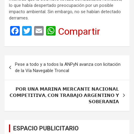
lo que había despertado preocupación por un posible
impacto ambiental. Sin embargo, no se habían detectado
derrames.
F
T
E
W
Compartir
a
wi
m
h
ce
tt
ail
at
b
er
s
Navegación
Pese a todo y a todos la ANPyN avanza con licitación
o
A
de
de la Vía Navegable Troncal
o
p
entradas
k
p
𝗣𝗢𝗥 𝗨𝗡𝗔 𝗠𝗔𝗥𝗜𝗡𝗔 𝗠𝗘𝗥𝗖𝗔𝗡𝗧𝗘 𝗡𝗔𝗖𝗜𝗢𝗡𝗔𝗟
𝗖𝗢𝗠𝗣𝗘𝗧𝗜𝗧𝗜𝗩𝗔, 𝗖𝗢𝗡 𝗧𝗥𝗔𝗕𝗔𝗝𝗢 𝗔𝗥𝗚𝗘𝗡𝗧𝗜𝗡𝗢 𝗬
𝗦𝗢𝗕𝗘𝗥𝗔𝗡𝗜́𝗔
ESPACIO PUBLICITARIO