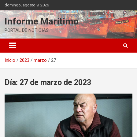
Saltar
domingo, agosto 9, 2026
al
contenido
Informe Marítimo
PORTAL DE NOTICIAS
Inicio
2023
marzo
27
Día:
27 de marzo de 2023