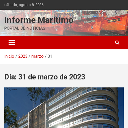
Saltar
sábado, agosto 8, 2026
al
contenido
Informe Marítimo
PORTAL DE NOTICIAS
Inicio
2023
marzo
31
Día:
31 de marzo de 2023