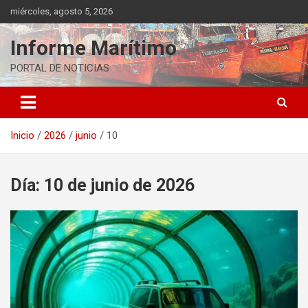
Saltar
miércoles, agosto 5, 2026
al
contenido
Informe Marítimo
PORTAL DE NOTICIAS
Inicio
2026
junio
10
Día:
10 de junio de 2026