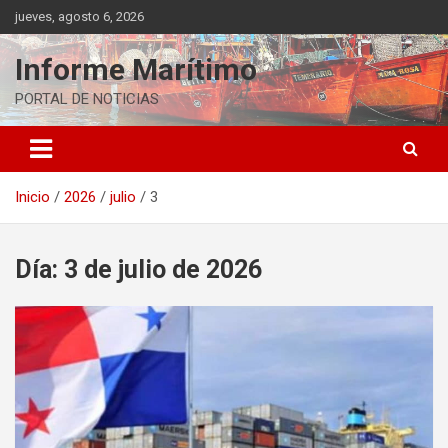
Saltar
jueves, agosto 6, 2026
al
contenido
Informe Marítimo
PORTAL DE NOTICIAS
Inicio
2026
julio
3
Día:
3 de julio de 2026