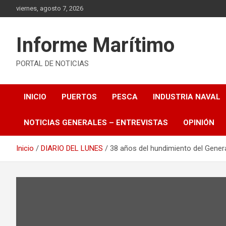
Saltar
viernes, agosto 7, 2026
al
contenido
Informe Marítimo
PORTAL DE NOTICIAS
INICIO
PUERTOS
PESCA
INDUSTRIA NAVAL
NOTICIAS GENERALES – ENTREVISTAS
OPINIÓN
Inicio
DIARIO DEL LUNES
38 años del hundimiento del Gener