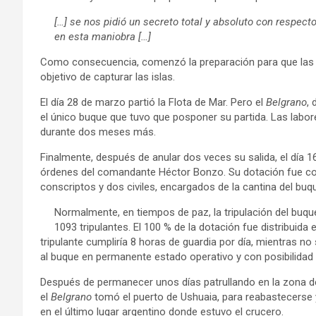
[…] se nos pidió un secreto total y absoluto con respecto 
en esta maniobra […]
Como consecuencia, comenzó la preparación para que las 
objetivo de capturar las islas.
El día 28 de marzo partió la Flota de Mar. Pero el
Belgrano
,
el único buque que tuvo que posponer su partida. Las labo
durante dos meses más.
Finalmente, después de anular dos veces su salida, el día 1
órdenes del comandante Héctor Bonzo. Su dotación fue conf
conscriptos y dos civiles, encargados de la cantina del buqu
Normalmente, en tiempos de paz, la tripulación del buq
1093 tripulantes. ​El 100 % de la dotación fue distribuid
tripulante cumpliría 8 horas de guardia por día, mientras 
al buque en permanente estado operativo y con posibilidad 
Después de permanecer unos días patrullando en la zona de I
el
Belgrano
tomó el puerto de Ushuaia, para reabastecerse y
en el último lugar argentino donde estuvo el crucero.