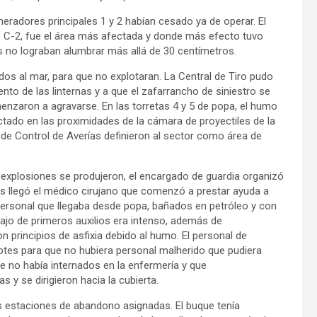
neradores principales 1 y 2 habían cesado ya de operar. El
o C-2, fue el área más afectada y donde más efecto tuvo
les no lograban alumbrar más allá de 30 centímetros.
os al mar, para que no explotaran. La Central de Tiro pudo
to de las linternas y a que el zafarrancho de siniestro se
nzaron a agravarse. En las torretas 4 y 5 de popa, el humo
tado en las proximidades de la cámara de proyectiles de la
de Control de Averías definieron al sector como área de
s explosiones se produjeron, el encargado de guardia organizó
és llegó el médico cirujano que comenzó a prestar ayuda a
ersonal que llegaba desde popa, bañados en petróleo y con
jo de primeros auxilios era intenso, además de
 principios de asfixia debido al humo. El personal de
rotes para que no hubiera personal malherido que pudiera
no había internados en la enfermería y que
y se dirigieron hacia la cubierta.
as estaciones de abandono asignadas. El buque tenía