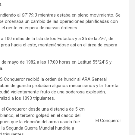
s.
rendiendo al
GT 79.3
mientras estaba en pleno movimiento. Se
e ordenaba un cambio de las operaciones planificadas con
 el oeste en espera de nuevas órdenes.
100 millas de la Isla de los Estados y a 35 de la
ZET
, de
a proa hacia el este, manteniéndose así en el área de espera
2 de mayo de 1982 a las 17:00 horas en Latitud 55°24´S y
a.
 Conqueror recibió la orden de hundir al ARA General
ntraban de guardia probaban algunos mecanismos y la Torreta
acudió violentamente fruto de una poderosa explosión,
lizó a los 1093 tripulantes.
r el Conqueror desde una distancia de 5 km
lanco, el tercero golpeó en el casco del
El Conqueror
spués que la elección del arma usada fue
 la Segunda Guerra Mundial hundiría a
 tripulantes.