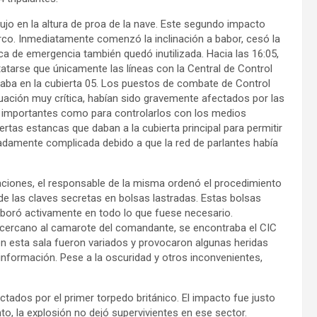
 en la altura de proa de la nave. Este segundo impacto
rco. Inmediatamente comenzó la inclinación a babor, cesó la
ica de emergencia también quedó inutilizada. Hacia las 16:05,
tatarse que únicamente las líneas con la Central de Control
raba en la cubierta 05. Los puestos de combate de Control
tuación muy crítica, habían sido gravemente afectados por las
importantes como para controlarlos con los medios
ertas estancas que daban a la cubierta principal para permitir
emadamente complicada debido a que la red de parlantes había
icaciones, el responsable de la misma ordenó el procedimiento
e las claves secretas en bolsas lastradas. Estas bolsas
laboró activamente en todo lo que fuese necesario.
, cercano al camarote del comandante, se encontraba el CIC
n esta sala fueron variados y provocaron algunas heridas
 información. Pese a la oscuridad y otros inconvenientes,
ados por el primer torpedo británico. El impacto fue justo
, la explosión no dejó supervivientes en ese sector.​