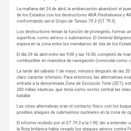
La mañana del 24 de abril, la embarcación abandonó el puerto
de los Estados con los destructores ARA
Piedrabuena
y A
conformando así el
Grupo de Tareas 79.3
(GT 79.3).
Los destructores tenían la función de protegerlo, formar un
superficie, como aéreos o submarinos. El
General Belgrano
espera en la zona entre los meridianos de Isla de los Esta
El día 29 de abril entre las 9:00 y las 16:00, completó de m
combustible en maniobra de navegación (conocida como «o
La tarde del sábado 1 de mayo, minutos después de las 20:0
claro carácter ofensivo. Para entonces, las alternativas e
entrada a la denominada
Zona de Exclusión Total
(ZET), est
200 millas náuticas, que tenía como sector central las Isla
batallar​.
Las otras alternativas eran el contacto físico con los buq
posibles ataques de submarinos nucleares en la zona de o
El informe recibido por el
GT 79.3
a la 1:00, dio a entender 
la flota británica había cesado los ataques aéreos contra P