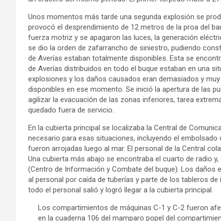
Unos momentos más tarde una segunda explosión se produjo
provocó el desprendimiento de 12 metros de la proa del ba
fuerza motriz y se apagaron las luces, la generación eléctr
se dio la orden de zafarrancho de siniestro, pudiendo cons
de Averías estaban totalmente disponibles. Esta se encont
de Averías distribuidos en todo el buque estaban en una si
explosiones y los daños causados eran demasiados y muy 
disponibles en ese momento. Se inició la apertura de las pu
agilizar la evacuación de las zonas inferiores, tarea extr
quedado fuera de servicio.
En la cubierta principal se localizaba la Central de Comun
necesario para esas situaciones, incluyendo el embolsado d
fueron arrojadas luego al mar. El personal de la Central co
Una cubierta más abajo se encontraba el cuarto de radio y
(Centro de Información y Combate del buque). Los daños e
al personal por caída de tuberías y parte de los tableros de
todo el personal salió y logró llegar a la cubierta principal.
Los compartimientos de máquinas C-1 y C-2 fueron afect
en la cuaderna 106 del mamparo popel del compartimiento