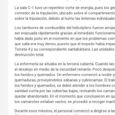
La sala C-1 tuvo un repentino corte de energía, pues los ge
comedor de la tripulación, ubicado sobre el compartimient
sobre la tripulación, debido al humo las linternas individua
Los tambores de combustible del helicóptero fueron arrojad
ser evacuada rápidamente gracias al inmediato funcionamien
había dado justo en el momento en que los problemas come
que salía era muy denso, puesto que el torpedo había impac
Torreta 4 y su correspondiente santabárbara. Las unidades 
destrucción total.
La enfermería se situaba en la tercera cubierta. Cuando la
el desalojo en medio de la oscuridad reinante. Poco despu
los heridos y quemados. Un enfermero comenzó a recibir p
quemaduras, proveyéndolos sábanas y cubrecamas. El traba
los heridos y quemados, se debió atender a los hombres con
sanidad corría por las cubiertas bajas, revisando los cama
quedar abandonado. En el momento que concluyeron en que 
los camarotes estaban vacíos, se procedió a recoger mantas 
Durante esos minutos, el personal comenzó a dirigirse a l