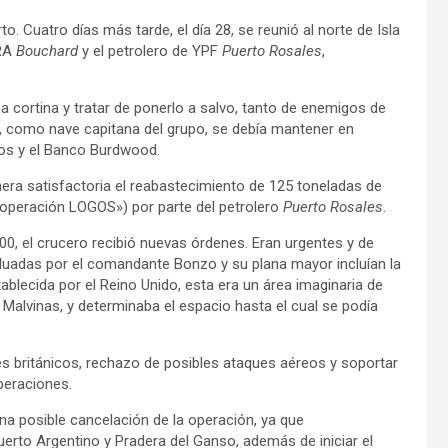
. Cuatro días más tarde, el día 28, se reunió al norte de Isla
RA
Bouchard
y el petrolero de YPF
Puerto Rosales
,
a cortina y tratar de ponerlo a salvo, tanto de enemigos de
, como nave capitana del grupo, se debía mantener en
dos y el Banco Burdwood.
anera satisfactoria el reabastecimiento de 125 toneladas de
peración LOGOS») por parte del petrolero
Puerto Rosales
.
0, el crucero recibió nuevas órdenes. Eran urgentes y de
valuadas por el comandante Bonzo y su plana mayor incluían la
ablecida por el Reino Unido, esta era un área imaginaria de
s Malvinas, y determinaba el espacio hasta el cual se podía
ues británicos, rechazo de posibles ataques aéreos y soportar
peraciones.
una posible cancelación de la operación, ya que
uerto Argentino y Pradera del Ganso, además de iniciar el