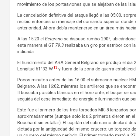
movimiento de los portaaviones que se alejaban de las Isla
La cancelación definitiva del ataque llegó a las 05:00, sorp
recibió entonces un mensaje del comando superior donde s
anterioridad. Ahora debía mantenerse en un área más hacia
A las 15:20 el
Belgrano
se dispuso rumbo 290º, ubicándose a 
esta manera el
GT 79.3
realizaba un giro por estribor con l
indicada.
El hundimiento del ARA General Belgrano se produjo el día 
13
Longitud 61°32´W.
​ y fuera de la zona de guerra establecid
Pocos minutos antes de las 16:00 el submarino nuclear HMS
Belgrano. A las 16:02, mientras los artilleros que se enco
II buscaba posibles blancos en el horizonte, el buque se s
seguida del cese inmediato de energía e iluminación que para
Este fue el primero de los tres torpedos MK-8​ lanzados po
aproximadamente (aunque solo los 2 primeros dieron en el b
Bouchard sin estallar). El capitán del submarino declaró de
dictada por la antigüedad del mismo crucero: un torpedo de
un crucero del mismo período. El primer torpedo mató a 274