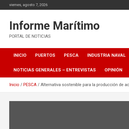
Saltar
viernes, agosto 7, 2026
al
contenido
Informe Marítimo
PORTAL DE NOTICIAS
INICIO
PUERTOS
PESCA
INDUSTRIA NAVAL
NOTICIAS GENERALES – ENTREVISTAS
OPINIÓN
Inicio
PESCA
Alternativa sostenible para la producción de