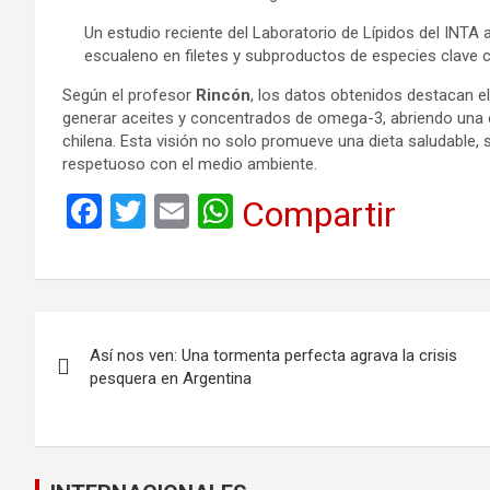
Un estudio reciente del Laboratorio de Lípidos del INTA a
escualeno en filetes y subproductos de especies clave co
Según el profesor
Rincón
, los datos obtenidos destacan e
generar aceites y concentrados de omega-3, abriendo una o
chilena. Esta visión no solo promueve una dieta saludable,
respetuoso con el medio ambiente.
F
T
E
W
Compartir
a
wi
m
h
ce
tt
ail
at
b
er
s
Navegación
o
A
Así nos ven: Una tormenta perfecta agrava la crisis
de
o
p
pesquera en Argentina
k
p
entradas