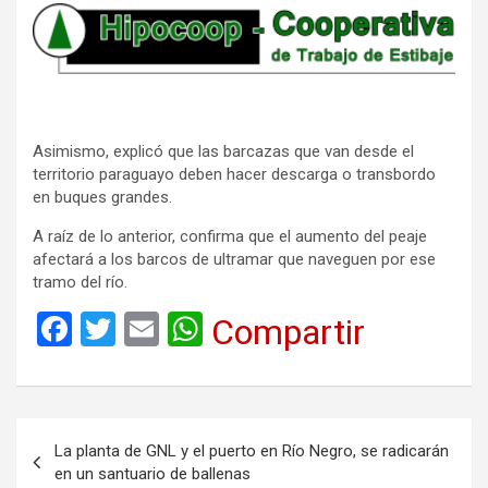
Asimismo, explicó que las barcazas que van desde el
territorio paraguayo deben hacer descarga o transbordo
en buques grandes.
A raíz de lo anterior, confirma que el aumento del peaje
afectará a los barcos de ultramar que naveguen por ese
tramo del río.
F
T
E
W
Compartir
a
wi
m
h
ce
tt
ail
at
b
er
s
Navegación
La planta de GNL y el puerto en Río Negro, se radicarán
o
A
de
en un santuario de ballenas