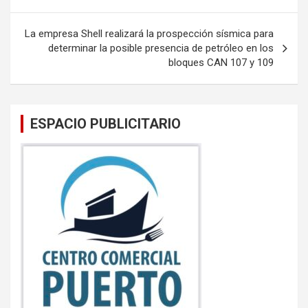
o
p
entradas
k
p
La empresa Shell realizará la prospección sísmica para
determinar la posible presencia de petróleo en los
bloques CAN 107 y 109
ESPACIO PUBLICITARIO