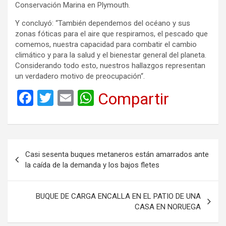
Conservación Marina en Plymouth.
Y concluyó: “También dependemos del océano y sus
zonas fóticas para el aire que respiramos, el pescado que
comemos, nuestra capacidad para combatir el cambio
climático y para la salud y el bienestar general del planeta.
Considerando todo esto, nuestros hallazgos representan
un verdadero motivo de preocupación“.
F
T
E
W
Compartir
a
wi
m
h
ce
tt
ail
at
b
er
s
Navegación
Casi sesenta buques metaneros están amarrados ante
o
A
de
la caída de la demanda y los bajos fletes
o
p
entradas
k
p
BUQUE DE CARGA ENCALLA EN EL PATIO DE UNA
CASA EN NORUEGA