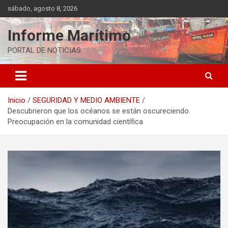
Saltar
sábado, agosto 8, 2026
al
contenido
Informe Marítimo
PORTAL DE NOTICIAS
Inicio
SEGURIDAD Y MEDIO AMBIENTE
Descubrieron que los océanos se están oscureciendo.
Preocupación en la comunidad científica