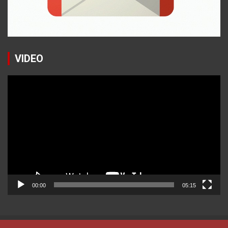
VIDEO
Reproductor
de
vídeo
00:00
05:15