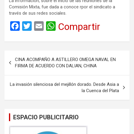
La información, sobre el inicio de las reuniones de la
Comisión Mixta, fue dada a conoce rpor el sindicato a
través de sus redes sociales.
F
T
E
W
Compartir
a
wi
m
h
ce
tt
ail
at
b
er
s
Navegación
CINA ACOMPAÑO A ASTILLERO OMEGA NAVAL EN
o
A
de
FIRMA DE ACUERDO CON DALIAN, CHINA
o
p
entradas
k
p
La invasión silenciosa del mejillón dorado. Desde Asia a
la Cuenca del Plata
ESPACIO PUBLICITARIO