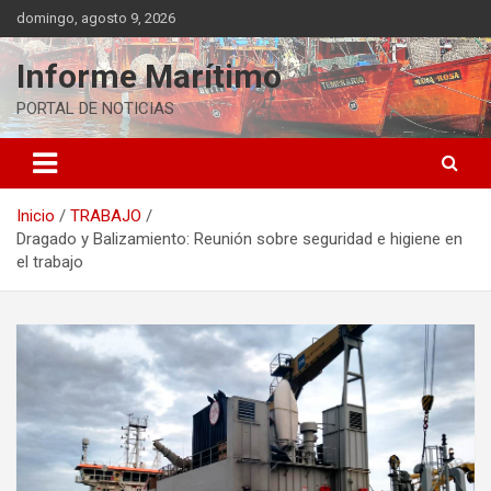
Saltar
domingo, agosto 9, 2026
al
contenido
Informe Marítimo
PORTAL DE NOTICIAS
Inicio
TRABAJO
Dragado y Balizamiento: Reunión sobre seguridad e higiene en
el trabajo