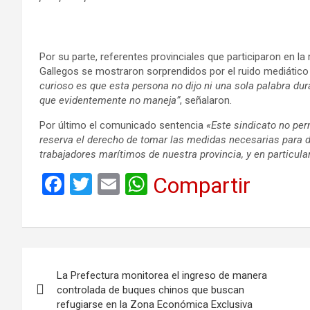
Por su parte, referentes provinciales que participaron en l
Gallegos se mostraron sorprendidos por el ruido mediático
curioso es que esta persona no dijo ni una sola palabra du
que evidentemente no maneja”
, señalaron.
Por último el comunicado sentencia
«Este sindicato no perm
reserva el derecho de tomar las medidas necesarias para d
trabajadores marítimos de nuestra provincia, y en particula
F
T
E
W
Compartir
a
wi
m
h
ce
tt
ail
at
b
er
s
Navegación
o
A
La Prefectura monitorea el ingreso de manera
de
o
p
controlada de buques chinos que buscan
refugiarse en la Zona Económica Exclusiva