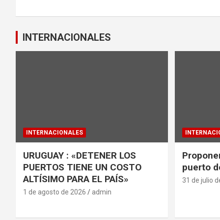
k
p
entradas
INTERNACIONALES
INTERNACIONALES
INTERNACI
URUGUAY : «DETENER LOS
Proponen
PUERTOS TIENE UN COSTO
puerto d
ALTÍSIMO PARA EL PAÍS»
31 de julio 
1 de agosto de 2026
admin