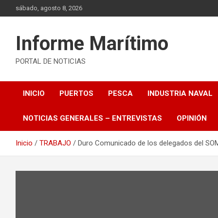
Saltar
sábado, agosto 8, 2026
al
contenido
Informe Marítimo
PORTAL DE NOTICIAS
INICIO
PUERTOS
PESCA
INDUSTRIA NAVAL
NOTICIAS GENERALES – ENTREVISTAS
OPINIÓN
Inicio
TRABAJO
Duro Comunicado de los delegados del SOM