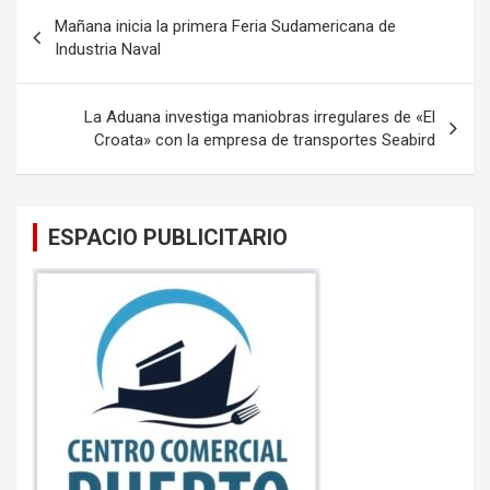
b
er
s
Navegación
Mañana inicia la primera Feria Sudamericana de
o
A
de
Industria Naval
o
p
entradas
k
p
La Aduana investiga maniobras irregulares de «El
Croata» con la empresa de transportes Seabird
ESPACIO PUBLICITARIO