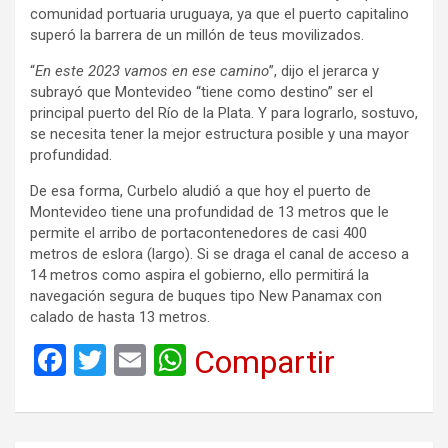
comunidad portuaria uruguaya, ya que el puerto capitalino
superó la barrera de un millón de teus movilizados.
“
En este 2023 vamos en ese camino
”, dijo el jerarca y
subrayó que Montevideo “tiene como destino” ser el
principal puerto del Río de la Plata. Y para lograrlo, sostuvo,
se necesita tener la mejor estructura posible y una mayor
profundidad.
De esa forma, Curbelo aludió a que hoy el puerto de
Montevideo tiene una profundidad de 13 metros que le
permite el arribo de portacontenedores de casi 400
metros de eslora (largo). Si se draga el canal de acceso a
14 metros como aspira el gobierno, ello permitirá la
navegación segura de buques tipo New Panamax con
calado de hasta 13 metros.
F
T
E
W
Compartir
a
wi
m
h
ce
tt
ail
at