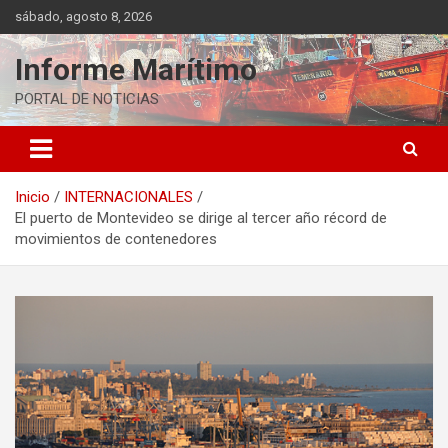
Saltar
sábado, agosto 8, 2026
al
contenido
Informe Marítimo
PORTAL DE NOTICIAS
Inicio
INTERNACIONALES
El puerto de Montevideo se dirige al tercer año récord de
movimientos de contenedores