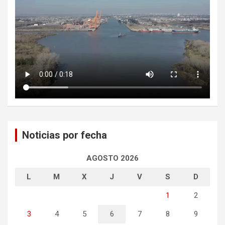
Noticias por fecha
AGOSTO 2026
L
M
X
J
V
S
D
1
2
3
4
5
6
7
8
9