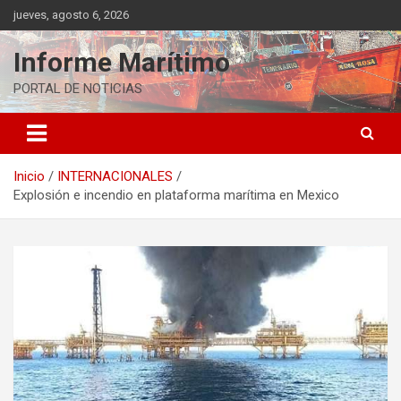
Saltar
jueves, agosto 6, 2026
al
contenido
Informe Marítimo
PORTAL DE NOTICIAS
Inicio
INTERNACIONALES
Explosión e incendio en plataforma marítima en Mexico