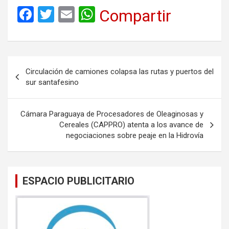
F
T
E
W
Compartir
a
wi
m
h
ce
tt
ail
at
b
er
s
Navegación
Circulación de camiones colapsa las rutas y puertos del
o
A
de
sur santafesino
o
p
entradas
k
p
Cámara Paraguaya de Procesadores de Oleaginosas y
Cereales (CAPPRO) atenta a los avance de
negociaciones sobre peaje en la Hidrovía
ESPACIO PUBLICITARIO