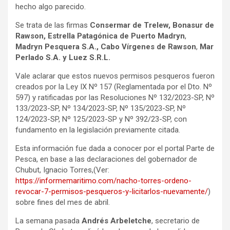
hecho algo parecido.
Se trata de las firmas
Consermar de Trelew, Bonasur de
Rawson, Estrella Patagónica de Puerto Madryn
,
Madryn Pesquera S.A.,
Cabo Vírgenes de Rawson
,
Mar
Perlado S.A. y Luez S.R.L.
Vale aclarar que estos nuevos permisos pesqueros fueron
creados por la Ley IX Nº 157 (Reglamentada por el Dto. Nº
597) y ratificadas por las Resoluciones Nº 132/2023-SP, Nº
133/2023-SP, Nº 134/2023-SP, Nº 135/2023-SP, Nº
124/2023-SP, Nº 125/2023-SP y Nº 392/23-SP, con
fundamento en la legislación previamente citada.
Esta información fue dada a conocer por el portal Parte de
Pesca, en base a las declaraciones del gobernador de
Chubut, Ignacio Torres,(Ver:
https://informemaritimo.com/nacho-torres-ordeno-
revocar-7-permisos-pesqueros-y-licitarlos-nuevamente/
)
sobre fines del mes de abril.
La semana pasada
Andrés Arbeletche
, secretario de