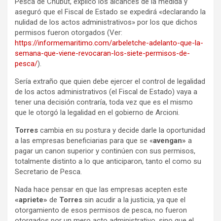
Pesca de Chubut, explicó los alcances de la medida y
aseguró que el Fiscal de Estado se expedirá «declarando la
nulidad de los actos administrativos» por los que dichos
permisos fueron otorgados (Ver:
https://informemaritimo.com/arbeletche-adelanto-que-la-
semana-que-viene-revocaran-los-siete-permisos-de-
pesca/
).
Sería extraño que quien debe ejercer el control de legalidad
de los actos administrativos (el Fiscal de Estado) vaya a
tener una decisión contraría, toda vez que es el mismo
que le otorgó la legalidad en el gobierno de Arcioni.
Torres
cambia en su postura y decide darle la oportunidad
a las empresas beneficiarias para que se «
avengan»
a
pagar un canon superior y continúen con sus permisos,
totalmente distinto a lo que anticiparon, tanto el como su
Secretario de Pesca.
Nada hace pensar en que las empresas acepten este
«apriete»
de
Torres
sin acudir a la justicia, ya que el
otorgamiento de esos permisos de pesca, no fueron
otorgados por un mero acto administrativo, sino que el