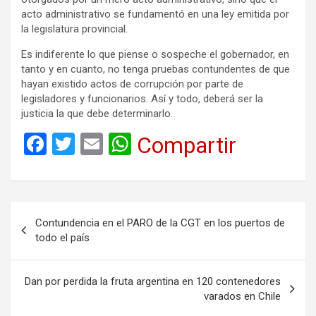
acto administrativo se fundamentó en una ley emitida por
la legislatura provincial.
Es indiferente lo que piense o sospeche el gobernador, en
tanto y en cuanto, no tenga pruebas contundentes de que
hayan existido actos de corrupción por parte de
legisladores y funcionarios. Así y todo, deberá ser la
justicia la que debe determinarlo.
F
T
E
W
Compartir
a
wi
m
h
ce
tt
ail
at
b
er
s
Navegación
Contundencia en el PARO de la CGT en los puertos de
o
A
de
todo el país
o
p
entradas
k
p
Dan por perdida la fruta argentina en 120 contenedores
varados en Chile