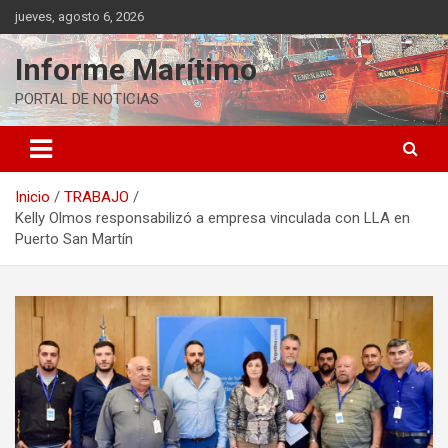
Saltar
jueves, agosto 6, 2026
al
contenido
Informe Marítimo
PORTAL DE NOTICIAS
Inicio
TRABAJO
Kelly Olmos responsabilizó a empresa vinculada con LLA en
Puerto San Martín