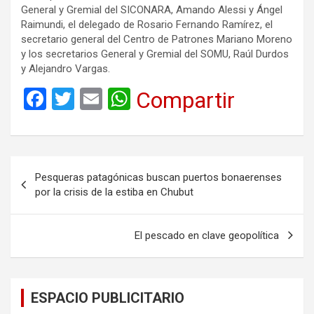
General y Gremial del SICONARA, Amando Alessi y Ángel
Raimundi, el delegado de Rosario Fernando Ramírez, el
secretario general del Centro de Patrones Mariano Moreno
y los secretarios General y Gremial del SOMU, Raúl Durdos
y Alejandro Vargas.
F
T
E
W
Compartir
a
wi
m
h
ce
tt
ail
at
b
er
s
Navegación
Pesqueras patagónicas buscan puertos bonaerenses
o
A
de
por la crisis de la estiba en Chubut
o
p
entradas
k
p
El pescado en clave geopolítica
ESPACIO PUBLICITARIO