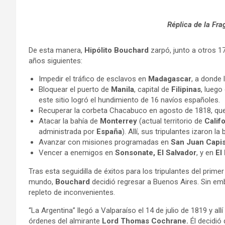
Réplica de la Fra
De esta manera,
Hipólito Bouchard
zarpó, junto a otros 17
años siguientes:
Impedir el tráfico de esclavos en
Madagascar
, a donde 
Bloquear el puerto de
Manila
, capital de
Filipinas
, luego
este sitio logró el hundimiento de 16 navíos españoles.
Recuperar la corbeta Chacabuco en agosto de 1818, que
Atacar la bahía de
Monterrey
(actual territorio de
Calif
administrada por
España
). Allí, sus tripulantes izaron l
Avanzar con misiones programadas en
San Juan Capis
Vencer a enemigos en
Sonsonate, El Salvador
, y en
El
Tras esta seguidilla de éxitos para los tripulantes del primer
mundo,
Bouchard
decidió regresar a Buenos Aires. Sin em
repleto de inconvenientes.
“La Argentina” llegó a Valparaíso el 14 de julio de 1819 y all
órdenes del almirante
Lord Thomas Cochrane.
Él decidió 