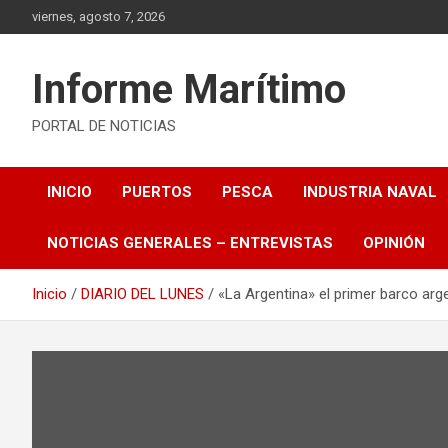
Saltar
viernes, agosto 7, 2026
al
contenido
Informe Marítimo
PORTAL DE NOTICIAS
INICIO
PUERTOS
PESCA
INDUSTRIA NAVAL
NOTICIAS GENERALES – ENTREVISTAS
OPINIÓN
Inicio
DIARIO DEL LUNES
«La Argentina» el primer barco arg