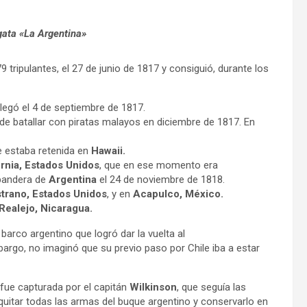
gata «La Argentina»
9 tripulantes, el 27 de junio de 1817 y consiguió, durante los
llegó el 4 de septiembre de 1817.
 de batallar con piratas malayos en diciembre de 1817. En
 estaba retenida en
Hawaii.
ornia, Estados Unidos
, que en ese momento era
a bandera de
Argentina
el 24 de noviembre de 1818.
trano, Estados Unidos
, y en
Acapulco, México.
 Realejo, Nicaragua.
 barco argentino que logró dar la vuelta al
bargo, no imaginó que su previo paso por Chile iba a estar
í fue capturada por el capitán
Wilkinson
, que seguía las
quitar todas las armas del buque argentino y conservarlo en