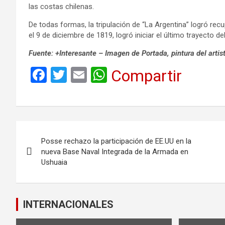
las costas chilenas.
De todas formas, la tripulación de “La Argentina” logró recu
el 9 de diciembre de 1819, logró iniciar el último trayecto d
Fuente: +Interesante – Imagen de Portada, pintura del art
F
T
E
W
Compartir
a
wi
m
h
ce
tt
ail
at
b
er
s
Navegación
o
A
Posse rechazo la participación de EE.UU en la
de
o
p
nueva Base Naval Integrada de la Armada en
Ushuaia
k
p
entradas
INTERNACIONALES