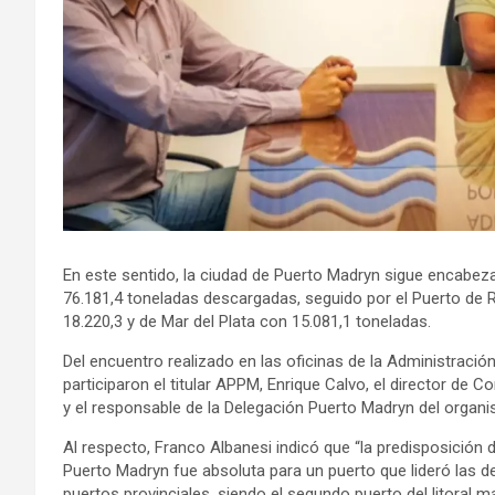
En este sentido, la ciudad de Puerto Madryn sigue encabeza
76.181,4 toneladas descargadas, seguido por el Puerto de
18.220,3 y de Mar del Plata con 15.081,1 toneladas.
Del encuentro realizado en las oficinas de la Administració
participaron el titular APPM, Enrique Calvo, el director de C
y el responsable de la Delegación Puerto Madryn del organi
Al respecto, Franco Albanesi indicó que “la predisposición d
Puerto Madryn fue absoluta para un puerto que lideró las d
puertos provinciales, siendo el segundo puerto del litoral m