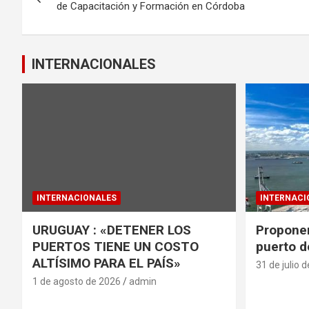
de
o
p
de Capacitación y Formación en Córdoba
k
p
entradas
INTERNACIONALES
INTERNACIONALES
INTERNACI
URUGUAY : «DETENER LOS
Proponen
PUERTOS TIENE UN COSTO
puerto d
ALTÍSIMO PARA EL PAÍS»
31 de julio 
1 de agosto de 2026
admin