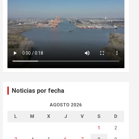
Noticias por fecha
AGOSTO 2026
L
M
X
J
V
S
D
1
2