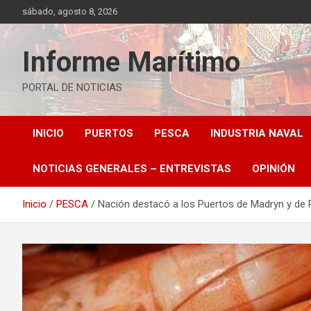
Saltar
sábado, agosto 8, 2026
al
contenido
Informe Marítimo
PORTAL DE NOTICIAS
INICIO
PUERTOS
PESCA
INDUSTRIA NAVAL
NOTICIAS GENERALES – ENTREVISTAS
OPINIÓN
Inicio
PESCA
Nación destacó a los Puertos de Madryn y de