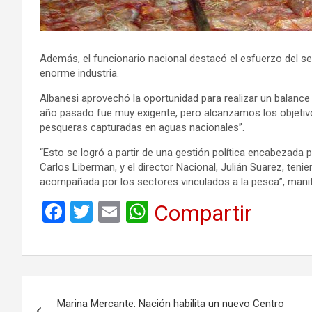
Además, el funcionario nacional destacó el esfuerzo del se
enorme industria.
Albanesi aprovechó la oportunidad para realizar un balance 
año pasado fue muy exigente, pero alcanzamos los objetivo
pesqueras capturadas en aguas nacionales”.
“Esto se logró a partir de una gestión política encabezada 
Carlos Liberman, y el director Nacional, Julián Suarez, teni
acompañada por los sectores vinculados a la pesca”, mani
F
T
E
W
Compartir
a
wi
m
h
ce
tt
ail
at
b
er
s
Navegación
o
A
Marina Mercante: Nación habilita un nuevo Centro