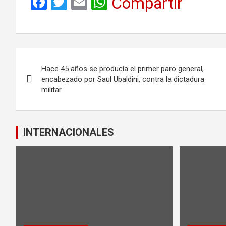
F
T
E
W
Compartir
a
wi
m
h
ce
tt
ail
at
b
er
s
Navegación
o
A
Hace 45 años se producía el primer paro general,
de
o
p
encabezado por Saul Ubaldini, contra la dictadura
militar
k
p
entradas
INTERNACIONALES