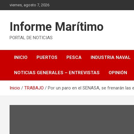
Saltar
viernes, agosto 7, 2026
al
contenido
Informe Marítimo
PORTAL DE NOTICIAS
INICIO
PUERTOS
PESCA
INDUSTRIA NAVAL
NOTICIAS GENERALES – ENTREVISTAS
OPINIÓN
Inicio
TRABAJO
Por un paro en el SENASA, se frenarán las 