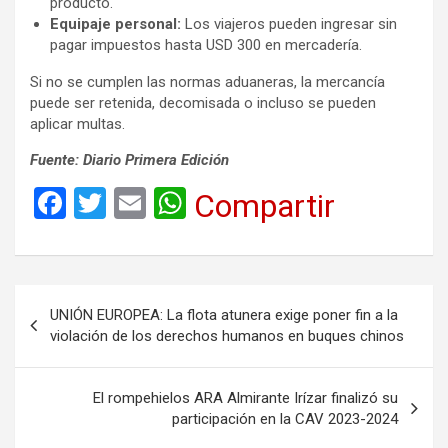
producto.
Equipaje personal:
Los viajeros pueden ingresar sin
pagar impuestos hasta USD 300 en mercadería.
Si no se cumplen las normas aduaneras, la mercancía
puede ser retenida, decomisada o incluso se pueden
aplicar multas.
Fuente: Diario Primera Edición
F
T
E
W
Compartir
a
wi
m
h
ce
tt
ail
at
b
er
s
Navegación
UNIÓN EUROPEA: La flota atunera exige poner fin a la
o
A
de
violación de los derechos humanos en buques chinos
o
p
entradas
k
p
El rompehielos ARA Almirante Irízar finalizó su
participación en la CAV 2023-2024