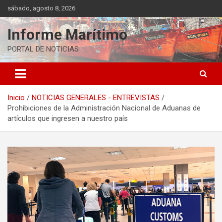
Saltar
sábado, agosto 8, 2026
al
contenido
Informe Marítimo
PORTAL DE NOTICIAS
Inicio
NOTICIAS GENERALES - ENTREVISTAS
Prohibiciones de la Administración Nacional de Aduanas de
artículos que ingresen a nuestro país