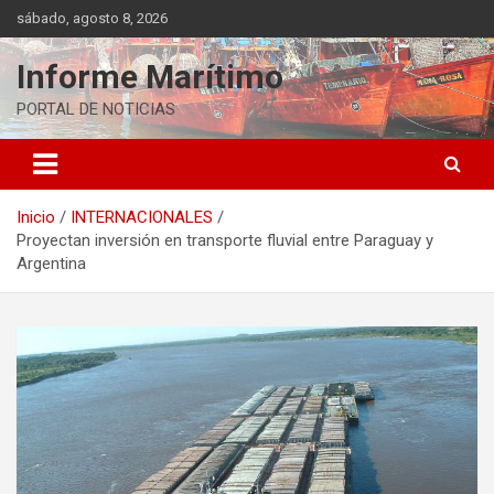
Saltar
sábado, agosto 8, 2026
al
contenido
Informe Marítimo
PORTAL DE NOTICIAS
Inicio
INTERNACIONALES
Proyectan inversión en transporte fluvial entre Paraguay y
Argentina