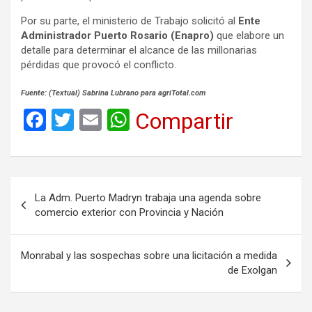
Por su parte, el ministerio de Trabajo solicitó al
Ente
Administrador Puerto Rosario (Enapro)
que elabore un
detalle para determinar el alcance de las millonarias
pérdidas que provocó el conflicto.
Fuente: (Textual) Sabrina Lubrano para agriTotal.com
F
T
E
W
Compartir
a
wi
m
h
ce
tt
ail
at
b
er
s
Navegación
La Adm. Puerto Madryn trabaja una agenda sobre
o
A
de
comercio exterior con Provincia y Nación
o
p
entradas
k
p
Monrabal y las sospechas sobre una licitación a medida
de Exolgan