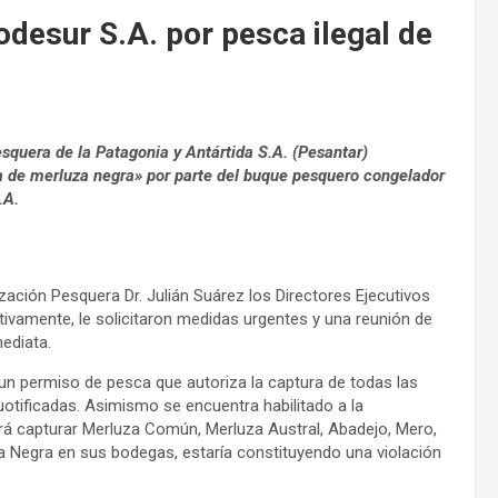
desur S.A. por pesca ilegal de
quera de la Patagonia y Antártida S.A. (Pesantar)
a de merluza negra» por parte del buque pesquero congelador
.A.
lización Pesquera Dr. Julián Suárez los Directores Ejecutivos
vamente, le solicitaron medidas urgentes y una reunión de
ediata.
un permiso de pesca que autoriza la captura de todas las
otificadas. Asimismo se encuentra habilitado a la
drá capturar Merluza Común, Merluza Austral, Abadejo, Mero,
za Negra en sus bodegas, estaría constituyendo una violación