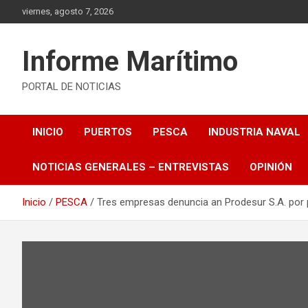
Saltar
viernes, agosto 7, 2026
al
contenido
Informe Marítimo
PORTAL DE NOTICIAS
INICIO
PUERTOS
PESCA
INDUSTRIA NAVAL
NOTICIAS GENERALES – ENTREVISTAS
OPINIÓN
Inicio
PESCA
Tres empresas denuncia an Prodesur S.A. por 