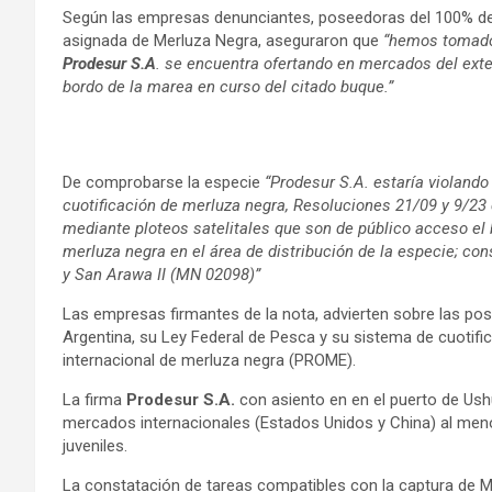
Según las empresas denunciantes, poseedoras del 100% de la
asignada de Merluza Negra, aseguraron que
“hemos tomado 
Prodesur S.A
. se encuentra ofertando en mercados del exte
bordo de la marea en curso del citado buque.”
De comprobarse la especie
“Prodesur S.A. estaría violando
cuotificación de merluza negra, Resoluciones 21/09 y 9/2
mediante ploteos satelitales que son de público acceso el 
merluza negra en el área de distribución de la especie; c
y San Arawa II (MN 02098)”
Las empresas firmantes de la nota, advierten sobre las posi
Argentina, su Ley Federal de Pesca y su sistema de cuotific
internacional de merluza negra (PROME).
La firma
Prodesur S.A.
con asiento en en el puerto de Ushu
mercados internacionales (Estados Unidos y China) al meno
juveniles.
La constatación de tareas compatibles con la captura de M