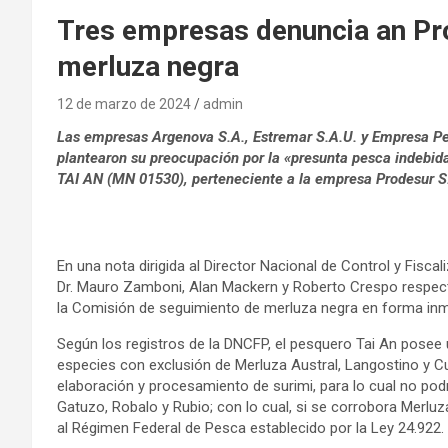
Tres empresas denuncia an Pro
merluza negra
12 de marzo de 2024
admin
Las empresas Argenova S.A., Estremar S.A.U. y Empresa Pes
plantearon su preocupación por la «presunta pesca indebid
TAI AN (MN 01530), perteneciente a la empresa Prodesur S
En una nota dirigida al Director Nacional de Control y Fisca
Dr. Mauro Zamboni, Alan Mackern y Roberto Crespo respecti
la Comisión de seguimiento de merluza negra en forma inm
Según los registros de la DNCFP, el pesquero Tai An posee 
especies con exclusión de Merluza Austral, Langostino y Cu
elaboración y procesamiento de surimi, para lo cual no po
Gatuzo, Robalo y Rubio; con lo cual, si se corrobora Merlu
al Régimen Federal de Pesca establecido por la Ley 24.922.