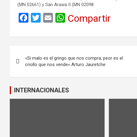
(MN 02661) y San Arawa II (MN 02098.
F
T
E
W
Compartir
a
wi
m
h
ce
tt
ail
at
b
er
s
Navegación
o
A
«Si malo es el gringo que nos compra, peor es el
de
o
p
criollo que nos vende» Arturo Jauretche
k
p
entradas
INTERNACIONALES