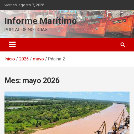
Saltar
viernes, agosto 7, 2026
al
contenido
Informe Marítimo
PORTAL DE NOTICIAS
Inicio
2026
mayo
Página 2
Mes:
mayo 2026