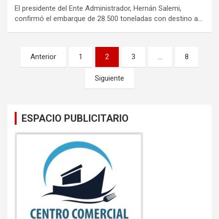
El presidente del Ente Administrador, Hernán Salemi,
confirmó el embarque de 28.500 toneladas con destino a…
Paginación
Anterior
1
2
3
…
8
de
Siguiente
entradas
ESPACIO PUBLICITARIO