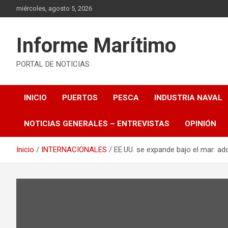
Saltar
miércoles, agosto 5, 2026
al
contenido
Informe Marítimo
PORTAL DE NOTICIAS
INICIO
PUERTOS
PESCA
INDUSTRIA NAVAL
NOTICIAS GENERALES – ENTREVISTAS
OPINIÓN
Inicio
INTERNACIONALES
EE.UU. se expande bajo el mar: adq