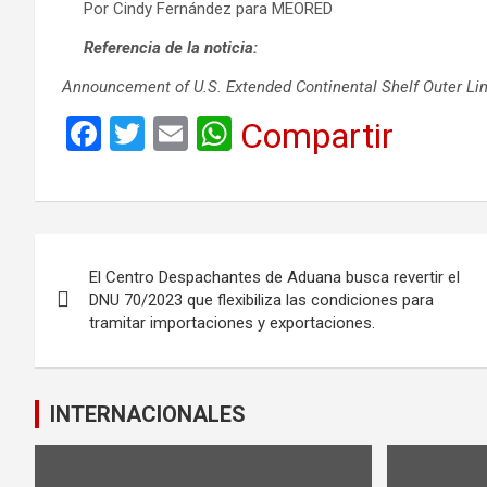
Por Cindy Fernández para MEORED
Referencia de la noticia:
Announcement of U.S. Extended Continental Shelf Outer Li
F
T
E
W
Compartir
a
wi
m
h
ce
tt
ail
at
b
er
s
Navegación
o
A
El Centro Despachantes de Aduana busca revertir el
de
o
p
DNU 70/2023 que flexibiliza las condiciones para
tramitar importaciones y exportaciones.
k
p
entradas
INTERNACIONALES