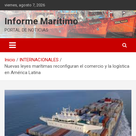
Saltar
viernes, agosto 7, 2026
al
contenido
Informe Marítimo
PORTAL DE NOTICIAS
Inicio
INTERNACIONALES
Nuevas leyes marítimas reconfiguran el comercio y la logística
en América Latina