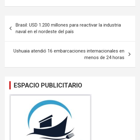
ce
tt
ail
at
b
er
s
Navegación
Brasil: USD 1.200 millones para reactivar la industria
o
A
de
naval en el nordeste del país
o
p
entradas
k
p
Ushuaia atendió 16 embarcaciones internacionales en
menos de 24 horas
ESPACIO PUBLICITARIO