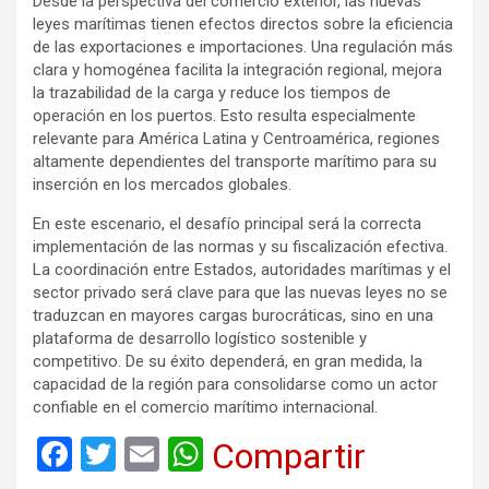
Desde la perspectiva del comercio exterior, las nuevas
leyes marítimas tienen efectos directos sobre la eficiencia
de las exportaciones e importaciones. Una regulación más
clara y homogénea facilita la integración regional, mejora
la trazabilidad de la carga y reduce los tiempos de
operación en los puertos. Esto resulta especialmente
relevante para América Latina y Centroamérica, regiones
altamente dependientes del transporte marítimo para su
inserción en los mercados globales.
En este escenario, el desafío principal será la correcta
implementación de las normas y su fiscalización efectiva.
La coordinación entre Estados, autoridades marítimas y el
sector privado será clave para que las nuevas leyes no se
traduzcan en mayores cargas burocráticas, sino en una
plataforma de desarrollo logístico sostenible y
competitivo. De su éxito dependerá, en gran medida, la
capacidad de la región para consolidarse como un actor
confiable en el comercio marítimo internacional.
F
T
E
W
Compartir
a
wi
m
h