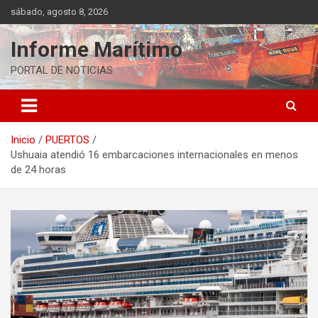
Saltar
sábado, agosto 8, 2026
al
contenido
Informe Marítimo
PORTAL DE NOTICIAS
Inicio
PUERTOS
Ushuaia atendió 16 embarcaciones internacionales en menos
de 24 horas