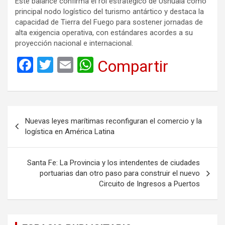
Este balance confirma el rol estratégico de Ushuaia como
principal nodo logístico del turismo antártico y destaca la
capacidad de Tierra del Fuego para sostener jornadas de
alta exigencia operativa, con estándares acordes a su
proyección nacional e internacional.
F
T
E
W
Compartir
a
wi
m
h
ce
tt
ail
at
b
er
s
Navegación
Nuevas leyes marítimas reconfiguran el comercio y la
o
A
de
logística en América Latina
o
p
entradas
k
p
Santa Fe: La Provincia y los intendentes de ciudades
portuarias dan otro paso para construir el nuevo
Circuito de Ingresos a Puertos