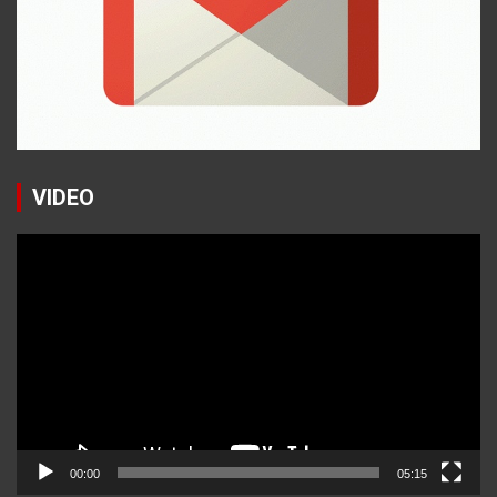
VIDEO
Reproductor
de
vídeo
00:00
05:15