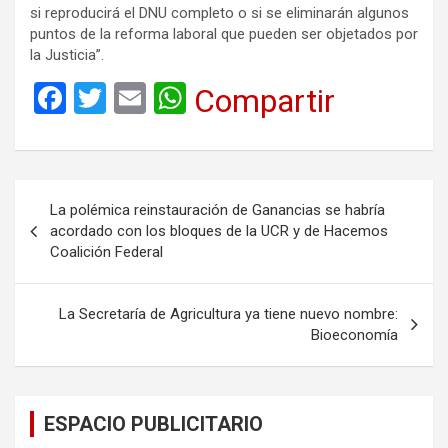
si reproducirá el DNU completo o si se eliminarán algunos
puntos de la reforma laboral que pueden ser objetados por
la Justicia”.
F
T
E
W
Compartir
a
wi
m
h
ce
tt
ail
at
b
er
s
Navegación
La polémica reinstauración de Ganancias se habría
o
A
de
acordado con los bloques de la UCR y de Hacemos
o
p
Coalición Federal
entradas
k
p
La Secretaría de Agricultura ya tiene nuevo nombre:
Bioeconomía
ESPACIO PUBLICITARIO