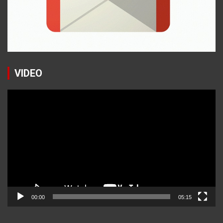
VIDEO
Reproductor
de
vídeo
00:00
05:15